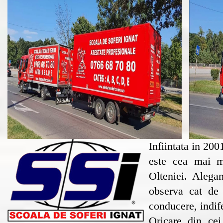
Infiintata in 
este cea mai m
Olteniei. Alega
observa cat de 
conducere, indif
Oricare din cei